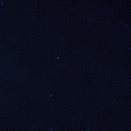
下一篇：
东契奇三分球达325记追平魔术师
4
金斯利·科曼，永远的冠军
2026-05-27
推荐