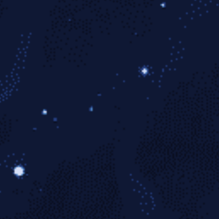
，如今终于迎来了复出的机会。然而，根据最新消息，他可能会
理之处，因为经过长时间的恢复期，直接回归首发阵容可能会对
时间来找回比赛状态，而担任替补可以让他逐步适应比赛节奏。
同时避免大强度比赛带来的伤病风险。这样的策略也符合现代足
出现，但我们不能低估伊萨克对球队深远的影响。他具备极高的
来更多进攻选择。此外，如果他能够与其他前锋形成良好的配合
更多战术选择。
当前阵容分析
和伊萨克复出，利物浦当前阵容显得更加丰富。在攻击线方面，
不仅激励着球员个人提升，也使得整体实力不断增强。同时，这