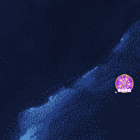
面临主要担任替补的位
他的状态产生不利影
他可以通过逐渐增加上
球对于运动员健康管理
技术水平，一旦进入状
，将进一步提升整体攻
多名优秀球员共同竞争
种多样化的人才储备为