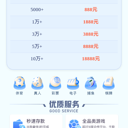
角度，为读者呈现一个全面而深入的视角。
1、苏维门迪与罗德里的个人特点
苏维门迪作为新生代中场球员，以其卓越的控球能力
和出色的防守意识而闻名。他具备良好的传球视野，
可以迅速找到队友并进行有效的进攻组织。此外，他
在比赛中的灵活跑位，能够帮助球队在进攻与防守之
间自由切换，提升整个团队的运转效率。
与之相比，罗德里则是经验更加丰富的一名中场选
手。他以稳健著称，擅长利用身体对抗来保护球权，
同时具备极强的拦截能力。他能够为后防线提供坚实
屏障，并在关键时刻进行准确的长传，为前场创造机
会。两位中场选手在风格上的互补，使得他们能够形
成理想的双后腰组合。