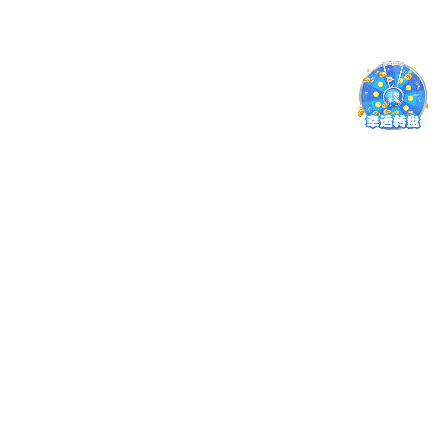
又能快速转换为攻击态势。这种灵活性使得球队能够
适应不同对手和不同比赛节奏，为取胜打下基础。
总体来看，双后腰不仅是传统意义上的“保护型”组
合，更是现代足球发展过程中应运而生的新战术选
择。它强调了整体协作与团队意识，让每名球员都能
充分发挥自身优势，共同推动球队向前发展。
3、国家队备战计划的重要环节
在世界杯这样的大赛临近时，各国足球队都会开始制
定详细且周密的备战计划。这些计划通常包括体能训
练、技战术演练以及心理调适等多个方面。而这其
中，中场核心角色如苏维门迪和罗德里，则扮演着至
关重要的位置。