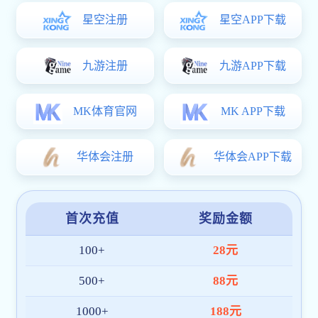
2026-06-01 01:53
71 次阅读
首页
/
体育资讯
在足球的世界里，国家队的备战对于每一个球员来说
都是至关重要的。近期，苏维门迪表达了他与罗德里
搭档双后腰的期待，并开始讨论即将到来的世界杯备
战计划。这一话题不仅涉及到两位球员个人技术与配
合，还反映出球队整体战术部署的重要性。本文将从
四个方面详细阐述这一主题：首先分析苏维门迪与罗
德里的个人特点及相辅相成之处；其次探讨双后腰战
术在现代足球中的重要性；接着关注国家队备战计划
的制定过程及其关键因素；最后总结苏维门迪和罗德
里如何通过默契配合提升球队竞争力。希望通过这些