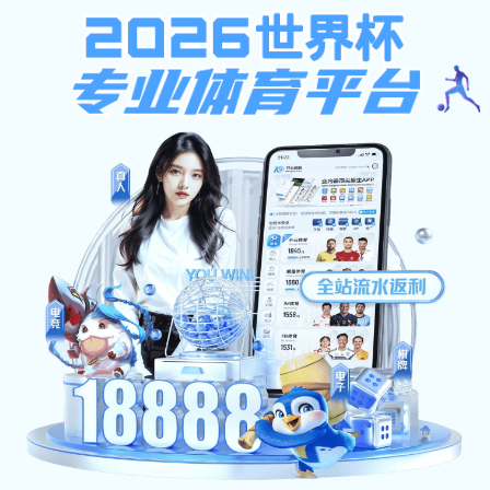
注册入口
全天更新 ·
快三官网首页
赛事实时同步
无论您身在何处，
快三官网首页APP
为您带来高
速、高清、稳定的观赛体验。
下载客户端
网页端访问