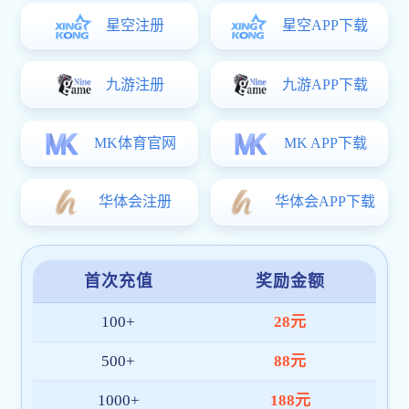
2026-06-03 02:26
57 次阅读
首页
/
体育资讯
在最近的一场足球比赛中，霍夫曼的绝杀进球被判无
效，引发了广泛的争议和讨论。这一决定不仅让霍夫
曼感到失望，也引起了前职业球员哈曼的强烈不满，
他怒斥VAR（视频助理裁判）技术扼杀了足球的激情
与魅力。本文将从多个方面分析这一事件的背景、影
响以及对未来足球比赛可能带来的变化。我们将探讨
VAR技术的应用现状、霍夫曼绝杀被判无效的原因、
哈曼的反应及其背后的深层次思考，以及这一事件对
足球运动整体氛围的影响。