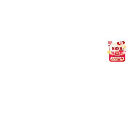
显得尤为重要，可以帮助他重拾自信，以更积极态度
迎接接下来的挑战。
总之，要想改善当前状况，不仅需要加强身体素质训
练，同时也要注重心理建设，为日后的复苏铺平道
路。
4、未来发展趋势
展望未来，如果兰德尔能够尽快恢复状态，无疑将会
为团队带来巨大的正面影响。然而，如果这种低迷持
续，将无法避免地引发外界更多质疑乃至批评声浪。
因此，他必须尽快找到解决方案，以重新赢回信任和
支持。
另一方面，对于管理层来说，也应该密切关注他的动
态。当发现某些问题时，应及时给予必要支持，例如