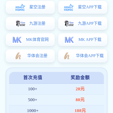
2026-06-25 02:15
35 次阅读
首页
/
体育资讯
在最近的一场比赛中，兰德尔的表现引发了广泛的关
注与讨论。他在前三节中的状态平平，仅仅贡献了14
分和7个篮板，并且未能登场末节，这让球迷们对他
的状态产生了担忧。本文将从四个方面对此进行深入
分析，首先是兰德尔的整体表现，其次是对球队战术
的影响，再者是他目前的身体状况，最后则探讨未来
可能的发展趋势。通过这些分析，我们希望能为读者
提供一个全面的视角，了解兰德尔当前的竞技状态以
及他对球队的重要性。