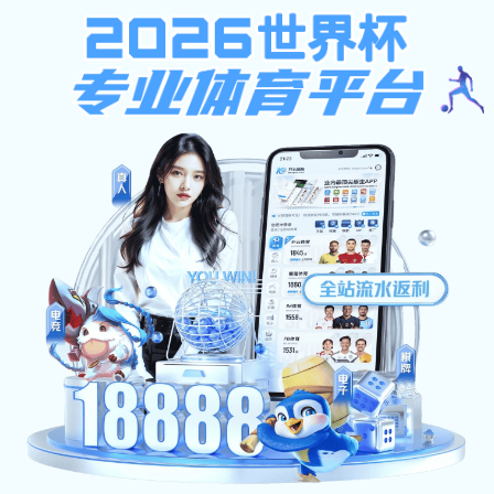
注册入口
全天更新 ·
快三官网首页
赛事实时同步
无论您身在何处，
快三官网首页APP
为您带来高
速、高清、稳定的观赛体验。
下载客户端
网页端访问