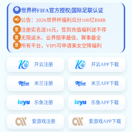
英媒称罗梅罗合同无西甲解约条款
热刺留人迹象明显