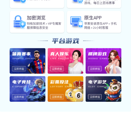
秀球员，是热刺管理层必须考虑的重要事项。
2、热刺的留人策略
面对外界对于罗梅罗转会传闻的不安，热刺管理层采
取了一系列措施来表达他们留人的决心。首先，在合
同谈判中明确表示不会放走核心球员，并且积极与球
员本人与经纪团队进行沟通，以确保双方的信息透明
度。
其次，俱乐部还通过提升薪资待遇来增强对球员的吸
引力。这不仅可以有效稳定球队阵容，还能激励其他
球员保持竞争状态，从而形成更强大的集体合力。此
外，对于年轻球员的发展规划也显示出俱乐部重视长
期建设，这样有助于提高整体实力，让顶级球员愿意
留下来共同奋斗。